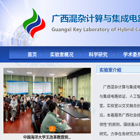
首页
实验室概况
科学研究
学术委
实验室介绍
广西混杂计算与集成电
与集成电路验证、人工
室。实验室以交叉融合
沿，本着服务广西社会经
领性”的原则，围绕着从
1
2
3
4
5
6
研究。力争在各研究方向上
中国海洋大学王改革教授到...